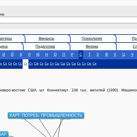
ощь
ьютеры
Финансы
Психология
Пр
цина
Педагогика
Физика
С
И
Й
К
Л
М
Н
О
П
Р
С
Т
У
Ф
Х
Ц
Ч
н
Со
Сп
Ср
Сс
Ст
Су
Сф
Сх
Сц
Сч
Сш
Сщ
Съ
Сы
Сь
Сэ
Сю
Ся
еверо-востоке США, шт. Коннектикут. 108 тыс. жителей (1990). Машин
ХАРТФОРД
ПОТРЕБЛЕНИЕ
ПРОМЫШЛЕННОСТЬ
СУД
ВАР