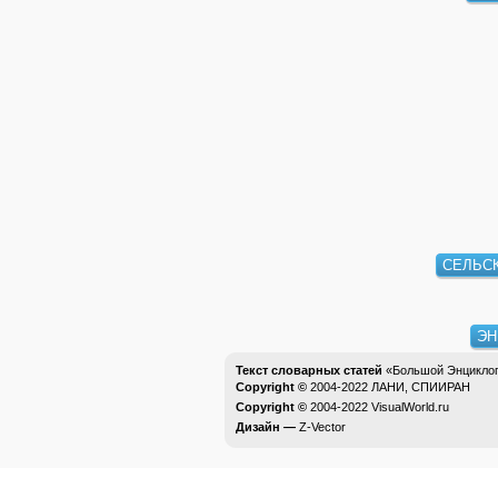
СЕЛЬС
ЭН
Текст словарных статей
«Большой Энциклоп
Copyright ©
2004-2022
ЛАНИ, СПИИРАН
Copyright ©
2004-2022
VisualWorld.ru
Дизайн —
Z-Vector