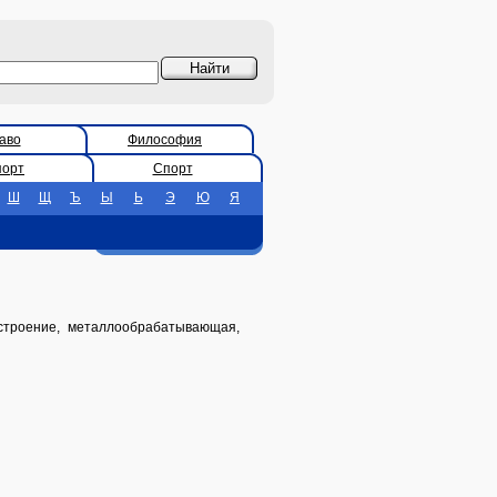
аво
Философия
порт
Спорт
Ш
Щ
Ъ
Ы
Ь
Э
Ю
Я
остроение, металлообрабатывающая,