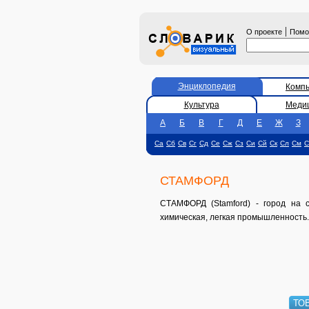
|
О проекте
Пом
Энциклопедия
Комп
Культура
Меди
А
Б
В
Г
Д
Е
Ж
З
Са
Сб
Св
Сг
Сд
Се
Сж
Сз
Си
Сй
Ск
Сл
См
С
СТАМФОРД
СТАМФОРД (Stamford) - город на с
химическая, легкая промышленность.
ТО