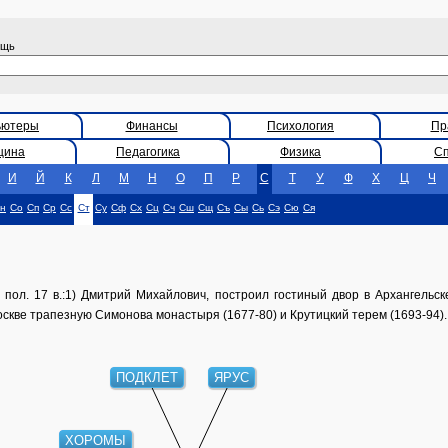
ощь
ьютеры
Финансы
Психология
Пр
цина
Педагогика
Физика
С
И
Й
К
Л
М
Н
О
П
Р
С
Т
У
Ф
Х
Ц
Ч
н
Со
Сп
Ср
Сс
Ст
Су
Сф
Сх
Сц
Сч
Сш
Сщ
Съ
Сы
Сь
Сэ
Сю
Ся
пол. 17 в.:1) Дмитрий Михайлович, построил гостиный двор в Архангельске
скве трапезную Симонова монастыря (1677-80) и Крутицкий терем (1693-94).
ПОДКЛЕТ
ЯРУС
ХОРОМЫ