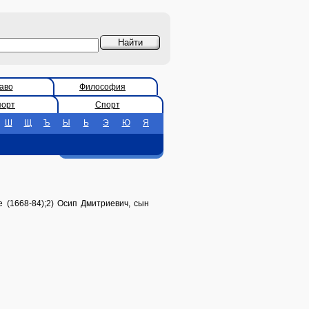
аво
Философия
порт
Спорт
Ш
Щ
Ъ
Ы
Ь
Э
Ю
Я
 (1668-84);2) Осип Дмитриевич, сын