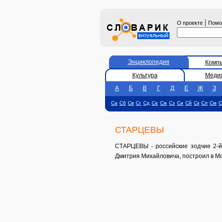
|
О проекте
Пом
Энциклопедия
Комп
Культура
Меди
А
Б
В
Г
Д
Е
Ж
З
Са
Сб
Св
Сг
Сд
Се
Сж
Сз
Си
Сй
Ск
Сл
См
С
СТАРЦЕВЫ
СТАРЦЕВЫ - российские зодчие 2-й 
Дмитрия Михайловича, построил в Мо