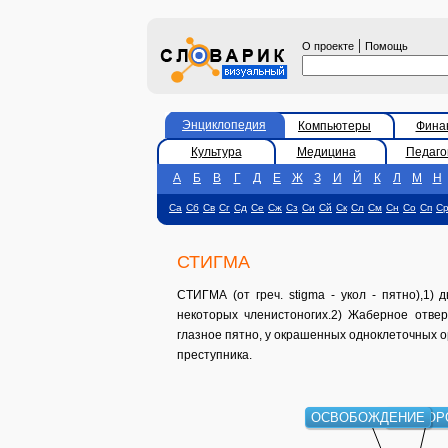
|
О проекте
Помощь
Энциклопедия
Компьютеры
Фина
Культура
Медицина
Педаго
А
Б
В
Г
Д
Е
Ж
З
И
Й
К
Л
М
Н
Са
Сб
Св
Сг
Сд
Се
Сж
Сз
Си
Сй
Ск
Сл
См
Сн
Со
Сп
С
СТИГМА
СТИГМА (от греч. stigma - укол - пятно),1)
некоторых членистоногих.2) Жаберное отверс
глазное пятно, у окрашенных одноклеточных ор
преступника.
ОСВОБОЖДЕНИЕ
КИСЛО