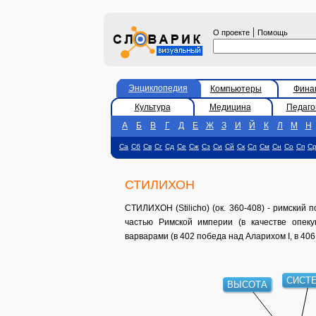
|
О проекте
Помощь
Энциклопедия
Компьютеры
Фина
Культура
Медицина
Педаго
А
Б
В
Г
Д
Е
Ж
З
И
Й
К
Л
М
Н
Са
Сб
Св
Сг
Сд
Се
Сж
Сз
Си
Сй
Ск
Сл
См
Сн
Со
Сп
С
СТИЛИХОН
СТИЛИХОН (Stilicho) (ок. 360-408) - римский
частью Римской империи (в качестве опек
варварами (в 402 победа над Аларихом I, в 406
СИСТЕ
ВЫСОТА