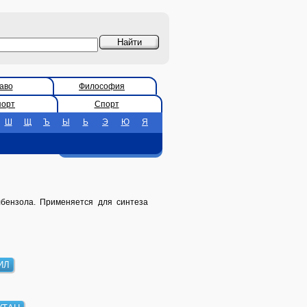
аво
Философия
порт
Спорт
Ш
Щ
Ъ
Ы
Ь
Э
Ю
Я
лбензола. Применяется для синтеза
ИЛ
УТАН