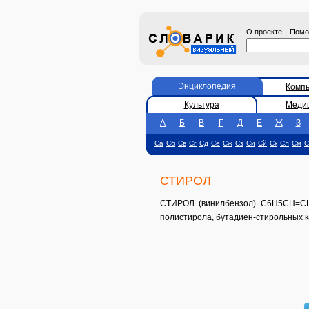
|
О проекте
Пом
Энциклопедия
Комп
Культура
Меди
А
Б
В
Г
Д
Е
Ж
З
Са
Сб
Св
Сг
Сд
Се
Сж
Сз
Си
Сй
Ск
Сл
См
С
СТИРОЛ
СТИРОЛ (винилбензол) C6H5CH=CH2 
полистирола, бутадиен-стирольных к