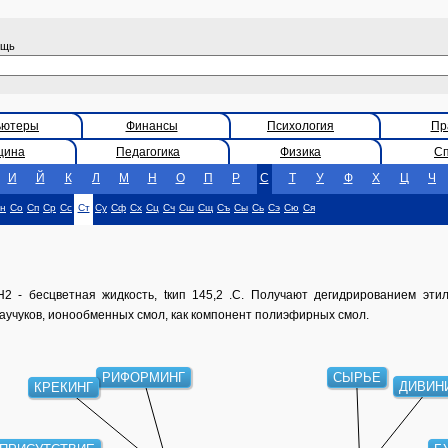
ощь
ьютеры
Финансы
Психология
Пр
цина
Педагогика
Физика
С
И
Й
К
Л
М
Н
О
П
Р
С
Т
У
Ф
Х
Ц
Ч
н
Со
Сп
Ср
Сс
Ст
Су
Сф
Сх
Сц
Сч
Сш
Сщ
Съ
Сы
Сь
Сэ
Сю
Ся
- бесцветная жидкость, tкип 145,2 .С. Получают дегидрированием эти
аучуков, ионообменных смол, как компонент полиэфирных смол.
РИФОРМИНГ
СЫРЬЕ
ДИВИН
КРЕКИНГ
Б