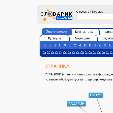
|
О проекте
Помощь
Энциклопедия
Компьютеры
Фина
Культура
Медицина
Педаго
А
Б
В
Г
Д
Е
Ж
З
И
Й
К
Л
М
Н
Са
Сб
Св
Сг
Сд
Се
Сж
Сз
Си
Сй
Ск
Сл
См
Сн
Со
Сп
С
СТЛАНИКИ
СТЛАНИКИ (сланики) - низкорослые формы дере
по земле; образуют густые труднопроходимые
ПИНИЯ
САХАЛИН