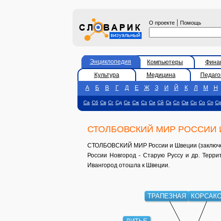
|
О проекте
Помощь
Энциклопедия
Компьютеры
Фина
Культура
Медицина
Педаго
А
Б
В
Г
Д
Е
Ж
З
И
Й
К
Л
М
Н
Са
Сб
Св
Сг
Сд
Се
Сж
Сз
Си
Сй
Ск
Сл
См
Сн
Со
Сп
С
СТОЛБОВСКИЙ МИР РОССИИ 
СТОЛБОВСКИЙ МИР России и Швеции (заключен 
России Новгород - Старую Руссу и др. Терри
Ивангород отошла к Швеции.
ТРАПЕЗНАЯ
КОРСАК