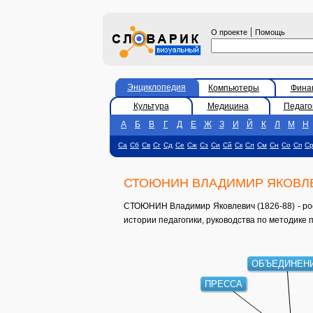
|
О проекте
Помощь
Энциклопедия
Компьютеры
Фина
Культура
Медицина
Педаго
А
Б
В
Г
Д
Е
Ж
З
И
Й
К
Л
М
Н
Са
Сб
Св
Сг
Сд
Се
Сж
Сз
Си
Сй
Ск
Сл
См
Сн
Со
Сп
С
СТОЮНИН ВЛАДИМИР ЯКОВЛ
СТОЮНИН Владимир Яковлевич (1826-88) - росс
истории педагогики, руководства по методике
ОБЪЕДИНЕН
ПРЕССА