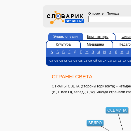
|
О проекте
Помощь
Энциклопедия
Компьютеры
Фина
Культура
Медицина
Педаго
А
Б
В
Г
Д
Е
Ж
З
И
Й
К
Л
М
Н
Са
Сб
Св
Сг
Сд
Се
Сж
Сз
Си
Сй
Ск
Сл
См
Сн
Со
Сп
С
СТРАНЫ СВЕТА
СТРАНЫ СВЕТА (стороны горизонта) - четыре гл
(В., Е или О), запад (З., W). Иногда странами
ОСЬМИНА
ВЕДРО