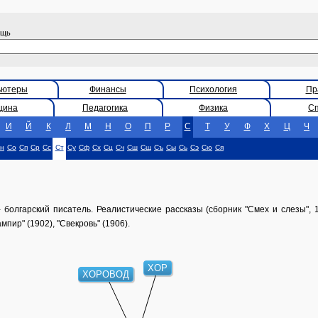
ощь
ьютеры
Финансы
Психология
Пр
цина
Педагогика
Физика
С
И
Й
К
Л
М
Н
О
П
Р
С
Т
У
Ф
Х
Ц
Ч
н
Со
Сп
Ср
Сс
Ст
Су
Сф
Сх
Сц
Сч
Сш
Сщ
Съ
Сы
Сь
Сэ
Сю
Ся
олгарский писатель. Реалистические рассказы (сборник "Смех и слезы", 
пир" (1902), "Свекровь" (1906).
ХОР
ХОРОВОД