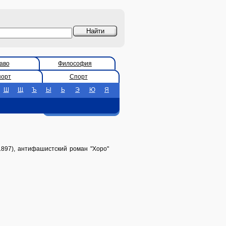
аво
Философия
порт
Спорт
Ш
Щ
Ъ
Ы
Ь
Э
Ю
Я
1897), антифашистский роман "Хоро"