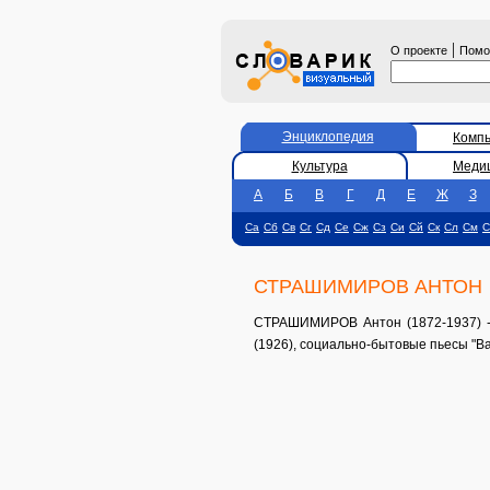
|
О проекте
Пом
Энциклопедия
Комп
Культура
Меди
А
Б
В
Г
Д
Е
Ж
З
Са
Сб
Св
Сг
Сд
Се
Сж
Сз
Си
Сй
Ск
Сл
См
С
СТРАШИМИРОВ АНТОН
СТРАШИМИРОВ Антон (1872-1937) - б
(1926), социально-бытовые пьесы "Вам