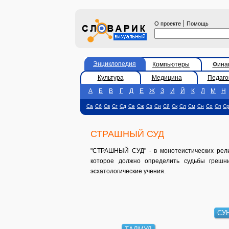
|
О проекте
Помощь
Энциклопедия
Компьютеры
Фина
Культура
Медицина
Педаго
А
Б
В
Г
Д
Е
Ж
З
И
Й
К
Л
М
Н
Са
Сб
Св
Сг
Сд
Се
Сж
Сз
Си
Сй
Ск
Сл
См
Сн
Со
Сп
С
СТРАШНЫЙ СУД
"СТРАШНЫЙ СУД" - в монотеистических религ
которое должно определить судьбы грешни
эсхатологические учения.
СУ
ТАЛМУД