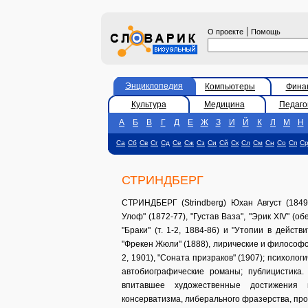
|
О проекте
Помощь
Энциклопедия
Компьютеры
Фина
Культура
Медицина
Педаго
А
Б
В
Г
Д
Е
Ж
З
И
Й
К
Л
М
Н
Са
Сб
Св
Сг
Сд
Се
Сж
Сз
Си
Сй
Ск
Сл
См
Сн
Со
Сп
С
СТРИНДБЕРГ
СТРИНДБЕРГ (Strindberg) Юхан Август (1849
Улоф" (1872-77), "Густав Ваза", "Эрик XIV" (о
"Браки" (т. 1-2, 1884-86) и "Утопии в действ
"Фрекен Жюли" (1888), лирические и философски
2, 1901), "Соната призраков" (1907); психолог
автобиографические романы; публицистика.
впитавшее художественные достижения 
консерватизма, либерального фразерства, пр