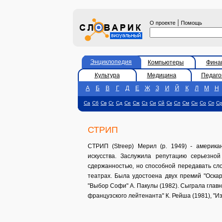
|
О проекте
Помощь
Энциклопедия
Компьютеры
Фина
Культура
Медицина
Педаго
А
Б
В
Г
Д
Е
Ж
З
И
Й
К
Л
М
Н
Са
Сб
Св
Сг
Сд
Се
Сж
Сз
Си
Сй
Ск
Сл
См
Сн
Со
Сп
С
СТРИП
СТРИП (Streep) Мерил (р. 1949) - америка
искусства. Заслужила репутацию серьезно
сдержанностью, но способной передавать сло
театрах. Была удостоена двух премий "Оскар
"Выбор Софи" А. Пакулы (1982). Сыграла глав
французского лейтенанта" К. Рейша (1981), "Из