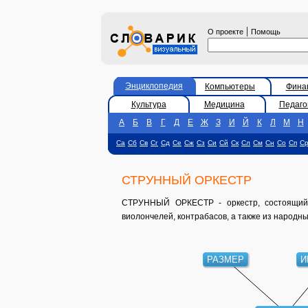
|
О проекте
Помощь
Энциклопедия
Компьютеры
Фина
Культура
Медицина
Педаго
А
Б
В
Г
Д
Е
Ж
З
И
Й
К
Л
М
Н
Са
Сб
Св
Сг
Сд
Се
Сж
Сз
Си
Сй
Ск
Сл
См
Сн
Со
Сп
С
СТРУННЫЙ ОРКЕСТР
СТРУННЫЙ ОРКЕСТР - оркестр, состоящий и
виолончелей, контрабасов, а также из народн
РАЗМЕР
И