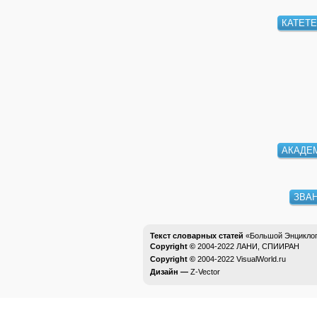
КАТЕТ
АКАДЕ
ЗВА
Текст словарных статей
«Большой Энциклоп
Copyright ©
2004-2022
ЛАНИ, СПИИРАН
Copyright ©
2004-2022
VisualWorld.ru
Дизайн —
Z-Vector