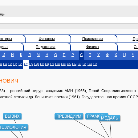
ощь
ьютеры
Финансы
Психология
Пр
цина
Педагогика
Физика
С
И
Й
К
Л
М
Н
О
П
Р
С
Т
У
Ф
Х
Ц
Ч
н
Со
Сп
Ср
Сс
Ст
Су
Сф
Сх
Сц
Сч
Сш
Сщ
Съ
Сы
Сь
Сэ
Сю
Ся
АНОВИЧ
8) - российский хирург, академик АМН (1965), Герой Социалистического 
лезней легких и др. Ленинская премия (1961). Государственная премия СССР 
ВЫВИХ
ПРЕЗИДИУМ
ГРАМОТА
МЕДАЛЬ
ТЕЗИОЛОГИЯ