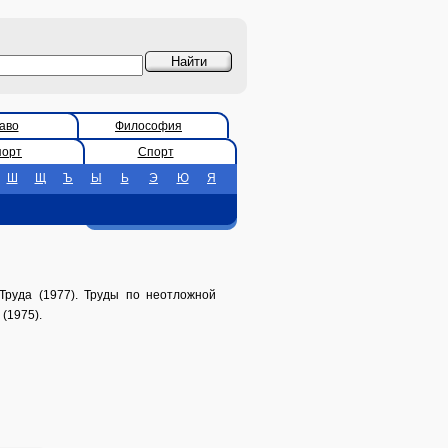
аво
Философия
порт
Спорт
Ш
Щ
Ъ
Ы
Ь
Э
Ю
Я
Труда (1977). Труды по неотложной
(1975).