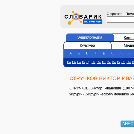
|
О проекте
Пом
Энциклопедия
Комп
Культура
Меди
А
Б
В
Г
Д
Е
Ж
З
Са
Сб
Св
Сг
Сд
Се
Сж
Сз
Си
Сй
Ск
Сл
См
С
СТРУЧКОВ ВИКТОР ИВ
СТРУЧКОВ Виктор Иванович (1907-8
хирургии, хирургическому лечению бо
АНЕС