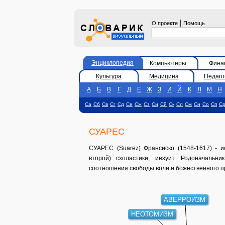
|
О проекте
Помощь
Энциклопедия
Компьютеры
Фина
Культура
Медицина
Педаго
А
Б
В
Г
Д
Е
Ж
З
И
Й
К
Л
М
Н
Са
Сб
Св
Сг
Сд
Се
Сж
Сз
Си
Сй
Ск
Сл
См
Сн
Со
Сп
С
СУАРЕС
СУАРЕС (Suarez) Франсиско (1548-1617) - и
второй) схоластики, иезуит. Родоначальн
соотношения свободы воли и божественного п
АВЕРРОИЗМ
НЕОТОМИЗМ