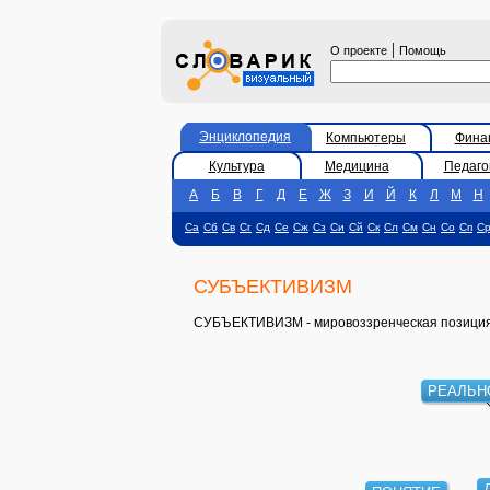
|
О проекте
Помощь
Энциклопедия
Компьютеры
Фина
Культура
Медицина
Педаго
А
Б
В
Г
Д
Е
Ж
З
И
Й
К
Л
М
Н
Са
Сб
Св
Сг
Сд
Се
Сж
Сз
Си
Сй
Ск
Сл
См
Сн
Со
Сп
С
СУБЪЕКТИВИЗМ
СУБЪЕКТИВИЗМ - мировоззренческая позиция,
РЕАЛЬН