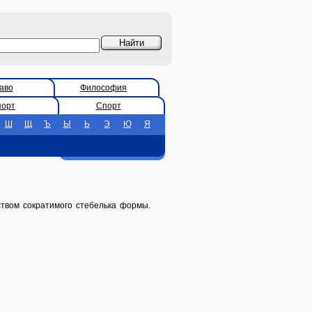
аво
Философия
порт
Спорт
Ш
Щ
Ъ
Ы
Ь
Э
Ю
Я
ством сократимого стебелька формы.