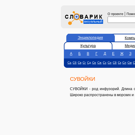
|
О проекте
Пом
Энциклопедия
Комп
Культура
Меди
А
Б
В
Г
Д
Е
Ж
З
Са
Сб
Св
Сг
Сд
Се
Сж
Сз
Си
Сй
Ск
Сл
См
С
СУВОЙКИ
СУВОЙКИ - род инфузорий. Длина ок
Широко распространены в морских и 