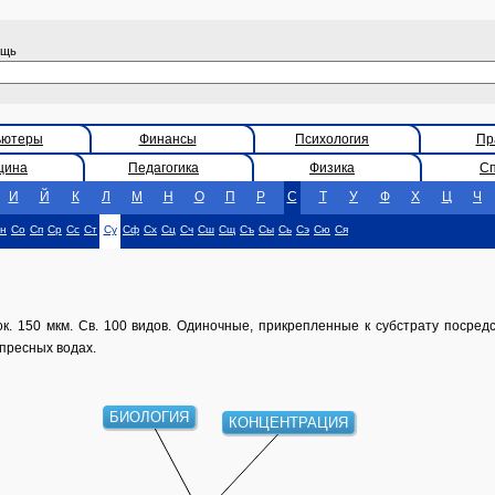
ощь
ьютеры
Финансы
Психология
Пр
цина
Педагогика
Физика
С
И
Й
К
Л
М
Н
О
П
Р
С
Т
У
Ф
Х
Ц
Ч
н
Со
Сп
Ср
Сс
Ст
Су
Сф
Сх
Сц
Сч
Сш
Сщ
Съ
Сы
Сь
Сэ
Сю
Ся
. 150 мкм. Св. 100 видов. Одиночные, прикрепленные к субстрату посред
пресных водах.
БИОЛОГИЯ
КОНЦЕНТРАЦИЯ