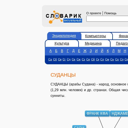
|
О проекте
Помощь
Энциклопедия
Компьютеры
Фина
Культура
Медицина
Педаго
А
Б
В
Г
Д
Е
Ж
З
И
Й
К
Л
М
Н
Са
Сб
Св
Сг
Сд
Се
Сж
Сз
Си
Сй
Ск
Сл
См
Сн
Со
Сп
С
СУДАНЦЫ
СУДАНЦЫ (арабы Судана) - народ, основное н
(1,29 млн. человек) и др. странах. Общая чи
сунниты.
ФРАНК КФА
НДЖАМ