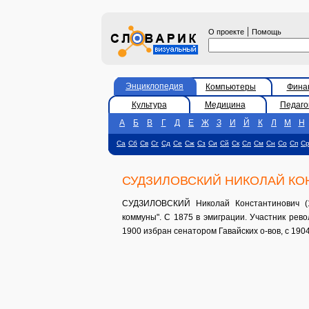
|
О проекте
Помощь
Энциклопедия
Компьютеры
Фина
Культура
Медицина
Педаго
А
Б
В
Г
Д
Е
Ж
З
И
Й
К
Л
М
Н
Са
Сб
Св
Сг
Сд
Се
Сж
Сз
Си
Сй
Ск
Сл
См
Сн
Со
Сп
С
СУДЗИЛОВСКИЙ НИКОЛАЙ К
СУДЗИЛОВСКИЙ Николай Константинович (18
коммуны". С 1875 в эмиграции. Участник рев
1900 избран сенатором Гавайских о-вов, с 190