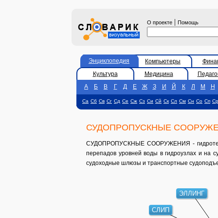
|
О проекте
Помощь
Энциклопедия
Компьютеры
Фина
Культура
Медицина
Педаго
А
Б
В
Г
Д
Е
Ж
З
И
Й
К
Л
М
Н
Са
Сб
Св
Сг
Сд
Се
Сж
Сз
Си
Сй
Ск
Сл
См
Сн
Со
Сп
С
СУДОПРОПУСКНЫЕ СООРУЖ
СУДОПРОПУСКНЫЕ СООРУЖЕНИЯ - гидротехни
перепадов уровней воды в гидроузлах и на с
судоходные шлюзы и транспортные судоподъ
ЭЛЛИНГ
СЛИП