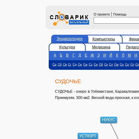
|
О проекте
Помощь
Энциклопедия
Компьютеры
Фина
Культура
Медицина
Педаго
А
Б
В
Г
Д
Е
Ж
З
И
Й
К
Л
М
Н
Са
Сб
Св
Сг
Сд
Се
Сж
Сз
Си
Сй
Ск
Сл
См
Сн
Со
Сп
С
СУДОЧЬЕ
СУДОЧЬЕ - озеро в Узбекистане, Каракалпакия
Приемузяк. 300 км2. Весной вода пресная, к о
НУКУС
УСТЮРТ