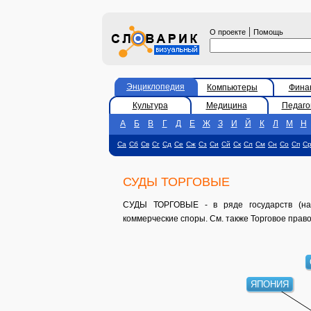
|
О проекте
Помощь
Энциклопедия
Компьютеры
Фина
Культура
Медицина
Педаго
А
Б
В
Г
Д
Е
Ж
З
И
Й
К
Л
М
Н
Са
Сб
Св
Сг
Сд
Се
Сж
Сз
Си
Сй
Ск
Сл
См
Сн
Со
Сп
С
СУДЫ ТОРГОВЫЕ
СУДЫ ТОРГОВЫЕ - в ряде государств (нап
коммерческие споры. См. также Торговое право
ЯПОНИЯ