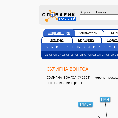
|
О проекте
Помощь
Энциклопедия
Компьютеры
Фина
Культура
Медицина
Педаго
А
Б
В
Г
Д
Е
Ж
З
И
Й
К
Л
М
Н
Са
Сб
Св
Сг
Сд
Се
Сж
Сз
Си
Сй
Ск
Сл
См
Сн
Со
Сп
С
СУЛИГНА ВОНГСА
СУЛИГНА ВОНГСА (?-1694) - король лаосског
централизации страны.
ИМЯ
ГЛАВА