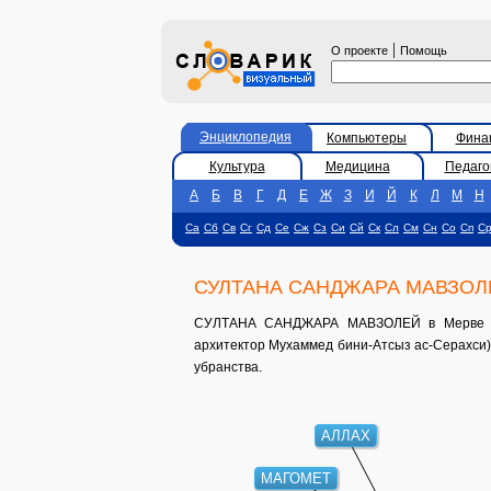
|
О проекте
Помощь
Энциклопедия
Компьютеры
Фина
Культура
Медицина
Педаго
А
Б
В
Г
Д
Е
Ж
З
И
Й
К
Л
М
Н
Са
Сб
Св
Сг
Сд
Се
Сж
Сз
Си
Сй
Ск
Сл
См
Сн
Со
Сп
С
СУЛТАНА САНДЖАРА МАВЗОЛ
СУЛТАНА САНДЖАРА МАВЗОЛЕЙ в Мерве (Турк
архитектор Мухаммед бини-Атсыз ас-Серахси),
убранства.
АЛЛАХ
МАГОМЕТ