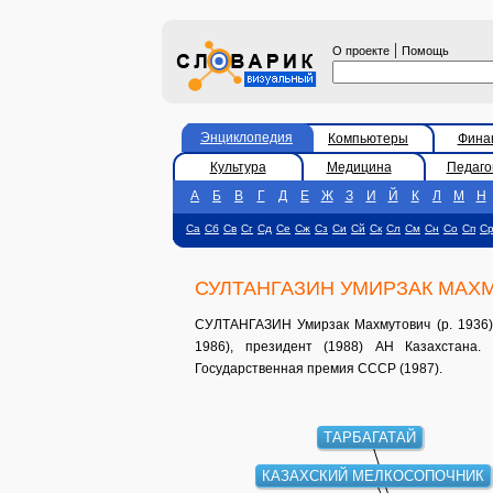
|
О проекте
Помощь
Энциклопедия
Компьютеры
Фина
Культура
Медицина
Педаго
А
Б
В
Г
Д
Е
Ж
З
И
Й
К
Л
М
Н
Са
Сб
Св
Сг
Сд
Се
Сж
Сз
Си
Сй
Ск
Сл
См
Сн
Со
Сп
С
СУЛТАНГАЗИН УМИРЗАК МАХ
СУЛТАНГАЗИН Умирзак Махмутович (р. 1936) -
1986), президент (1988) АН Казахстана.
Государственная премия СССР (1987).
ТАРБАГАТАЙ
КАЗАХСКИЙ МЕЛКОСОПОЧНИК