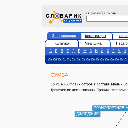
|
О проекте
Помощь
Энциклопедия
Компьютеры
Фина
Культура
Медицина
Педаго
А
Б
В
Г
Д
Е
Ж
З
И
Й
К
Л
М
Н
Са
Сб
Св
Сг
Сд
Се
Сж
Сз
Си
Сй
Ск
Сл
См
Сн
Со
Сп
С
СУМБА
СУМБА (Sumba) - остров в составе Малых Зонд
Тропические леса, саванны. Тропическое земле
ТРАНСПОРТНОЕ
ДЖОРДЖИЯ