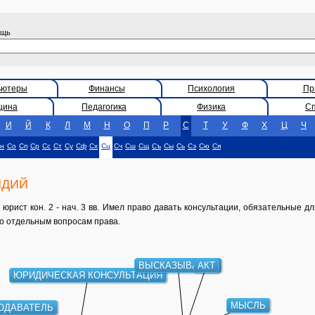
ощь
ьютеры
Финансы
Психология
Пр
цина
Педагогика
Физика
С
И
Й
К
Л
М
Н
О
П
Р
С
Т
У
Ф
Х
Ц
Ч
н
Со
Сп
Ср
Сс
Ст
Су
Сф
Сх
Сц
Сч
Сш
Сщ
Съ
Сы
Сь
Сэ
Сю
Ся
ИДИЙ
рист кон. 2 - нач. 3 вв. Имел право давать консультации, обязательные д
по отдельным вопросам права.
ВЫСКАЗЫВАНИЕ
АКТ
ЮРИДИЧЕСКАЯ КОНСУЛЬТАЦИЯ
ОДАВАТЕЛЬ
МЫСЛЬ