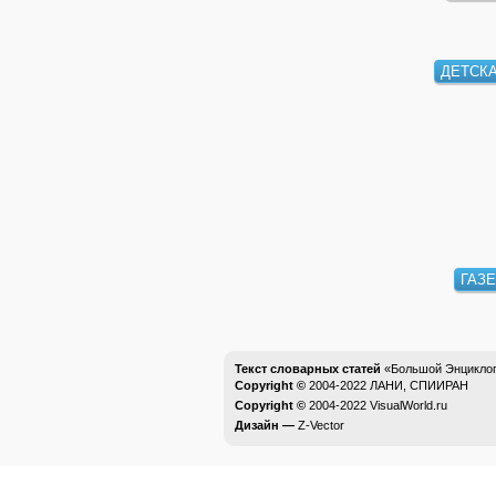
ДЕТСК
ГАЗЕ
Текст словарных статей
«Большой Энциклоп
Copyright ©
2004-2022
ЛАНИ, СПИИРАН
Copyright ©
2004-2022
VisualWorld.ru
Дизайн —
Z-Vector