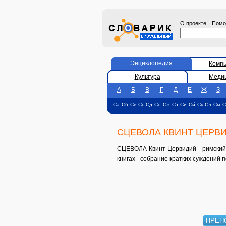
|
О проекте
Пом
Энциклопедия
Комп
Культура
Меди
А
Б
В
Г
Д
Е
Ж
З
Са
Сб
Св
Сг
Сд
Се
Сж
Сз
Си
Сй
Ск
Сл
См
С
СЦЕВОЛА КВИНТ ЦЕРВ
СЦЕВОЛА Квинт Цервидий - римский ю
книгах - собрание кратких суждений 
ПРЕП