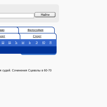
аво
Философия
порт
Спорт
Ш
Щ
Ъ
Ы
Ь
Э
Ю
Я
ля судей. Сочинения Сцеволы в 60-70