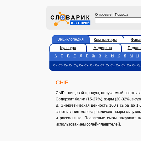
|
О проекте
Помощь
Энциклопедия
Компьютеры
Фина
Культура
Медицина
Педаго
А
Б
В
Г
Д
Е
Ж
З
И
Й
К
Л
М
Н
Са
Сб
Св
Сг
Сд
Се
Сж
Сз
Си
Сй
Ск
Сл
См
Сн
Со
Сп
С
СЫР
СЫР - пищевой продукт, получаемый свертыва
Содержит белки (15-27%), жиры (20-32%, в су
В. Энергетическая ценность 100 г сыра до 1,
свертывания молока различают сыры сычужные
и рассольные. Плавленые сыры получают пл
использованием солей-плавителей.