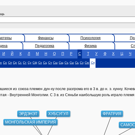
ощь
ьютеры
Финансы
Психология
Пр
цина
Педагогика
Физика
С
И
Й
К
Л
М
Н
О
П
Р
С
Т
У
Ф
Х
Ц
Ч
н
Со
Сп
Ср
Сс
Ст
Су
Сф
Сх
Сц
Сч
Сш
Сщ
Съ
Сы
Сь
Сэ
Сю
Ся
иеся из союза племен дун-ху после разгрома его в 3 в. до н. э. хунну. Коч
тая - Внутренней Монголии. С 3 в. из Сяньби наибольшую роль играло племя 
ЭРДЭНЭТ
ХУБСУГУЛ
ФРАТРИЯ
МОНГОЛЬСКАЯ ИМПЕРИЯ
САМОС