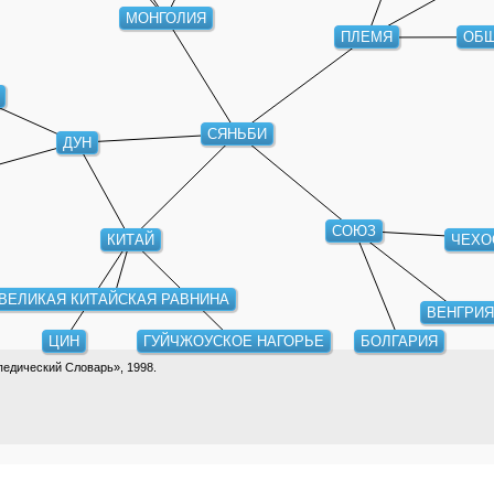
МОНГОЛИЯ
ОБЩ
ПЛЕМЯ
СЯНЬБИ
ДУН
СОЮЗ
ЧЕХО
КИТАЙ
ВЕЛИКАЯ КИТАЙСКАЯ РАВНИНА
ВЕНГРИ
ЦИН
ГУЙЧЖОУСКОЕ НАГОРЬЕ
БОЛГАРИЯ
едический Словарь», 1998.