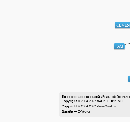
СЕМЬЯ
ГАМ
Текст словарных статей
«Большой Энциклоп
Copyright ©
2004-2022
ЛАНИ, СПИИРАН
Copyright ©
2004-2022
VisualWorld.ru
Дизайн —
Z-Vector