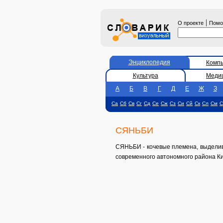
|
О проекте
Пом
Энциклопедия
Комп
Культура
Меди
А
Б
В
Г
Д
Е
Ж
З
Са
Сб
Св
Сг
Сд
Се
Сж
Сз
Си
Сй
Ск
Сл
См
С
СЯНЬБИ
СЯНЬБИ - кочевые племена, выделивш
современного автономного района Ки