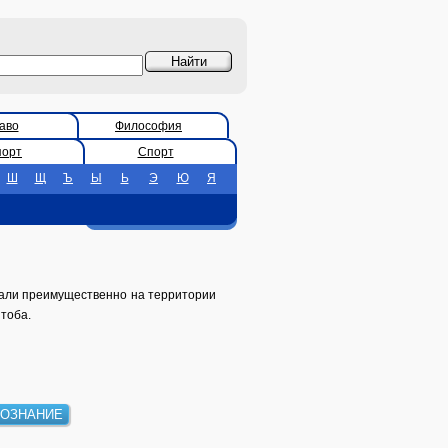
аво
Философия
порт
Спорт
Ш
Щ
Ъ
Ы
Ь
Э
Ю
Я
евали преимущественно на территории
тоба.
ОЗНАНИЕ