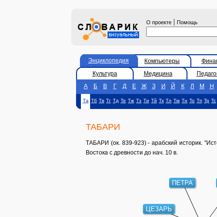
|
О проекте
Помощь
Энциклопедия
Компьютеры
Фина
Культура
Медицина
Педаго
А
Б
В
Г
Д
Е
Ж
З
И
Й
К
Л
М
Н
Та
Тб
Тв
Тг
Тд
Те
Тж
Тз
Ти
Тй
Тк
Тл
Тм
Тн
То
Тп
Тр
Тс
ТАБАРИ
ТАБАРИ (ок. 839-923) - арабский историк. "Ист
Востока с древности до нач. 10 в.
ПЕТРА
ЦЕЗАРЬ