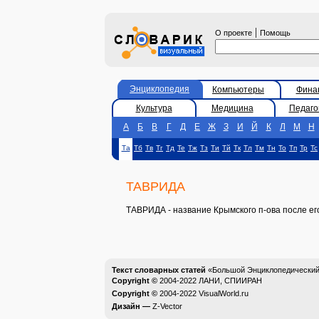
|
О проекте
Помощь
Энциклопедия
Компьютеры
Фина
Культура
Медицина
Педаго
А
Б
В
Г
Д
Е
Ж
З
И
Й
К
Л
М
Н
Та
Тб
Тв
Тг
Тд
Те
Тж
Тз
Ти
Тй
Тк
Тл
Тм
Тн
То
Тп
Тр
Тс
ТАВРИДА
ТАВРИДА - название Крымского п-ова после его
Текст словарных статей
«Большой Энциклопедический 
Copyright ©
2004-2022
ЛАНИ, СПИИРАН
Copyright ©
2004-2022
VisualWorld.ru
Дизайн —
Z-Vector