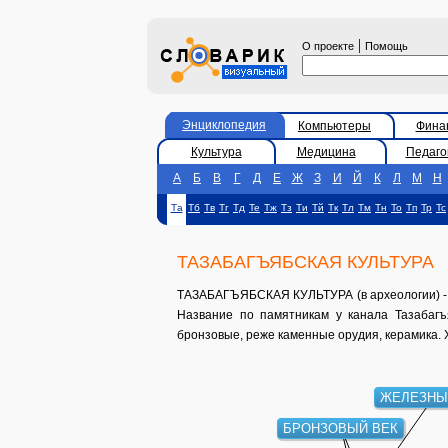
|
О проекте
Помощь
Энциклопедия
Компьютеры
Фина
Культура
Медицина
Педаго
А
Б
В
Г
Д
Е
Ж
З
И
Й
К
Л
М
Н
Та
Тб
Тв
Тг
Тд
Те
Тж
Тз
Ти
Тй
Тк
Тл
Тм
Тн
То
Тп
Тр
Тс
ТАЗАБАГЪЯБСКАЯ КУЛЬТУРА
ТАЗАБАГЪЯБСКАЯ КУЛЬТУРА (в археологии) - бро
Название по памятникам у канала Тазабагъ
бронзовые, реже каменные орудия, керамика. 
ЖЕЛЕЗНЫЙ
БРОНЗОВЫЙ ВЕК