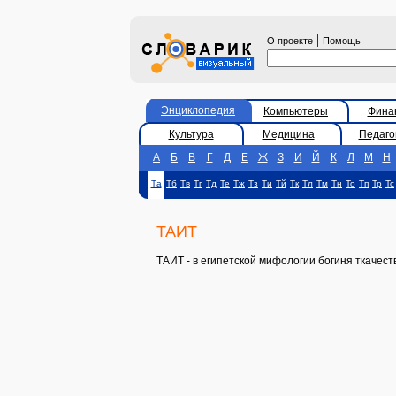
|
О проекте
Помощь
Энциклопедия
Компьютеры
Фина
Культура
Медицина
Педаго
А
Б
В
Г
Д
Е
Ж
З
И
Й
К
Л
М
Н
Та
Тб
Тв
Тг
Тд
Те
Тж
Тз
Ти
Тй
Тк
Тл
Тм
Тн
То
Тп
Тр
Тс
ТАИТ
ТАИТ - в египетской мифологии богиня ткачест