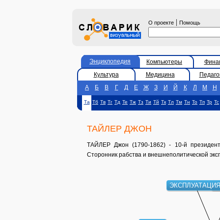
|
О проекте
Помощь
Энциклопедия
Компьютеры
Фина
Культура
Медицина
Педаго
А
Б
В
Г
Д
Е
Ж
З
И
Й
К
Л
М
Н
Та
Тб
Тв
Тг
Тд
Те
Тж
Тз
Ти
Тй
Тк
Тл
Тм
Тн
То
Тп
Тр
Тс
ТАЙЛЕР ДЖОН
ТАЙЛЕР Джон (1790-1862) - 10-й президент
Сторонник рабства и внешнеполитической экс
ЭКСПЛУАТАЦИ
К