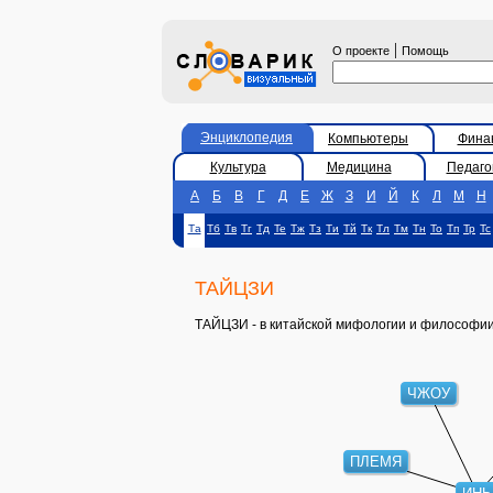
|
О проекте
Помощь
Энциклопедия
Компьютеры
Фина
Культура
Медицина
Педаго
А
Б
В
Г
Д
Е
Ж
З
И
Й
К
Л
М
Н
Та
Тб
Тв
Тг
Тд
Те
Тж
Тз
Ти
Тй
Тк
Тл
Тм
Тн
То
Тп
Тр
Тс
ТАЙЦЗИ
ТАЙЦЗИ - в китайской мифологии и философии
ЧЖОУ
ПЛЕМЯ