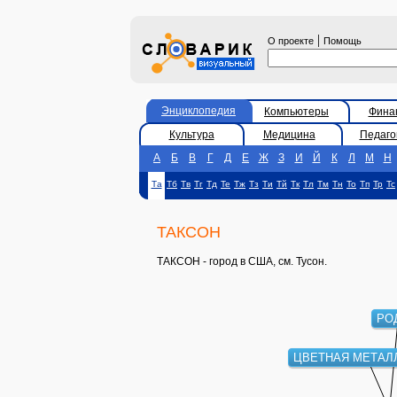
|
О проекте
Помощь
Энциклопедия
Компьютеры
Фина
Культура
Медицина
Педаго
А
Б
В
Г
Д
Е
Ж
З
И
Й
К
Л
М
Н
Та
Тб
Тв
Тг
Тд
Те
Тж
Тз
Ти
Тй
Тк
Тл
Тм
Тн
То
Тп
Тр
Тс
ТАКСОН
ТАКСОН - город в США, см. Тусон.
РО
ЦВЕТНАЯ МЕТАЛ