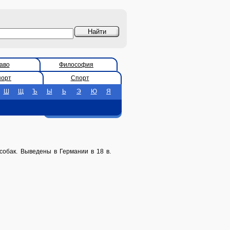
аво
Философия
порт
Спорт
Ш
Щ
Ъ
Ы
Ь
Э
Ю
Я
собак. Выведены в Германии в 18 в.