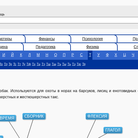
ощь
ьютеры
Финансы
Психология
Пр
цина
Педагогика
Физика
С
И
Й
К
Л
М
Н
О
П
Р
С
Т
У
Ф
Х
Ц
Ч
То
Тп
Тр
Тс
Тт
Ту
Тф
Тх
Тц
Тч
Тш
Тщ
Тъ
Ты
Ть
Тэ
Тю
Тя
обак. Используются для охоты в норах на барсуков, лисиц и енотовидных 
ерстных и жесткошерстных такс.
СБОРНИК
ФЛЕКСИЯ
ВРЕМЯ
ГЛАГОЛ