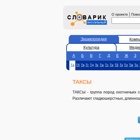
|
О проекте
Пом
Энциклопедия
Комп
Культура
Меди
А
Б
В
Г
Д
Е
Ж
З
Та
Тб
Тв
Тг
Тд
Те
Тж
Тз
Ти
Тй
Тк
Тл
Тм
Тн
ТАКСЫ
ТАКСЫ - группа пород охотничьих с
Различают гладкошерстных, длиннош