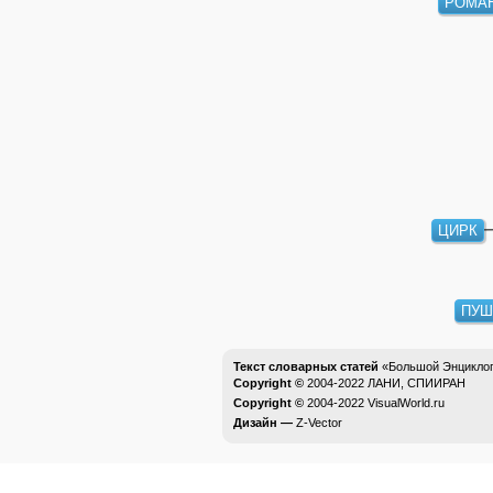
РОМАН
ЦИРК
ПУШ
Текст словарных статей
«Большой Энциклоп
Copyright ©
2004-2022
ЛАНИ, СПИИРАН
Copyright ©
2004-2022
VisualWorld.ru
Дизайн —
Z-Vector