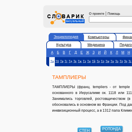
|
О проекте
Помощь
Энциклопедия
Компьютеры
Фина
Культура
Медицина
Педаго
А
Б
В
Г
Д
Е
Ж
З
И
Й
К
Л
М
Н
Та
Тб
Тв
Тг
Тд
Те
Тж
Тз
Ти
Тй
Тк
Тл
Тм
Тн
То
Тп
Тр
Тс
ТАМПЛИЕРЫ
ТАМПЛИЕРЫ (франц. templiers - от temple -
основанного в Иерусалиме ок. 1118 или 111
Занимались торговлей, ростовщичеством (в
обосновались в основном во Франции. Под да
инквизиционный процесс, а в 1312 папа Климе
РОТОНДА