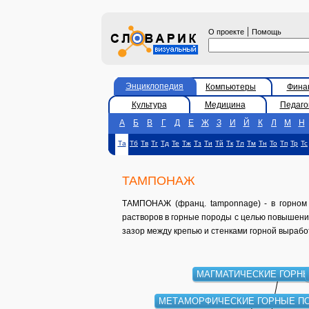
|
О проекте
Помощь
Энциклопедия
Компьютеры
Фина
Культура
Медицина
Педаго
А
Б
В
Г
Д
Е
Ж
З
И
Й
К
Л
М
Н
Та
Тб
Тв
Тг
Тд
Те
Тж
Тз
Ти
Тй
Тк
Тл
Тм
Тн
То
Тп
Тр
Тс
ТАМПОНАЖ
ТАМПОНАЖ (франц. tamponnage) - в горном 
растворов в горные породы с целью повышени
зазор между крепью и стенками горной вырабо
МАГМАТИЧЕСКИЕ ГОРН
МЕТАМОРФИЧЕСКИЕ ГОРНЫЕ П