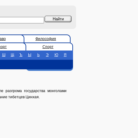
аво
Философия
порт
Спорт
Ш
Щ
Ъ
Ы
Ь
Э
Ю
Я
ле разгрома государства монголами
вание тибетцев Цинхая.