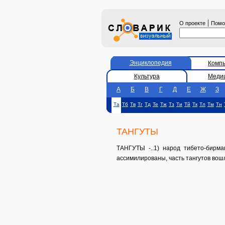
|
О проекте
Пом
Энциклопедия
Комп
Культура
Меди
А
Б
В
Г
Д
Е
Ж
З
Та
Тб
Тв
Тг
Тд
Те
Тж
Тз
Ти
Тй
Тк
Тл
Тм
Тн
ТАНГУТЫ
ТАНГУТЫ -..1) народ тибето-бирма
ассимилированы, часть тангутов вошла