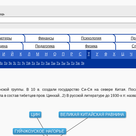
ощь
ьютеры
Финансы
Психология
Пр
цина
Педагогика
Физика
С
И
Й
К
Л
М
Н
О
П
Р
С
Т
У
Ф
Х
Ц
Ч
То
Тп
Тр
Тс
Тт
Ту
Тф
Тх
Тц
Тч
Тш
Тщ
Тъ
Ты
Ть
Тэ
Тю
Тя
нской группы. В 10 в. создали государство Си-Ся на севере Китая. Пос
 в состав тибетцев пров. Цинхай...2) В русской литературе до 1930-х гг. наз
ЦИН
ВЕЛИКАЯ КИТАЙСКАЯ РАВНИНА
ГУЙЧЖОУСКОЕ НАГОРЬЕ