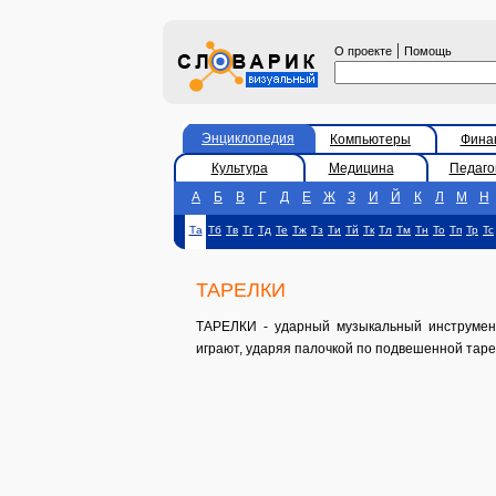
|
О проекте
Помощь
Энциклопедия
Компьютеры
Фина
Культура
Медицина
Педаго
А
Б
В
Г
Д
Е
Ж
З
И
Й
К
Л
М
Н
Та
Тб
Тв
Тг
Тд
Те
Тж
Тз
Ти
Тй
Тк
Тл
Тм
Тн
То
Тп
Тр
Тс
ТАРЕЛКИ
ТАРЕЛКИ - ударный музыкальный инструмент;
играют, ударяя палочкой по подвешенной таре