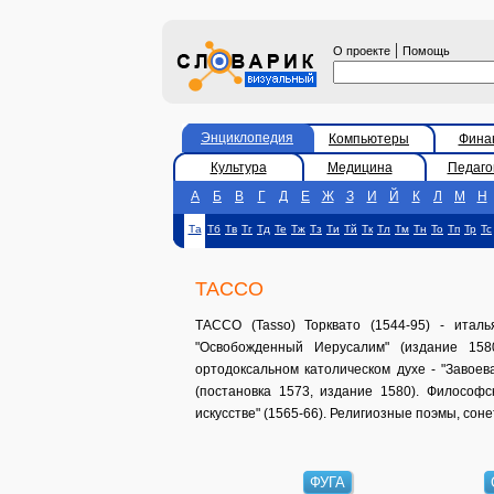
|
О проекте
Помощь
Энциклопедия
Компьютеры
Фина
Культура
Медицина
Педаго
А
Б
В
Г
Д
Е
Ж
З
И
Й
К
Л
М
Н
Та
Тб
Тв
Тг
Тд
Те
Тж
Тз
Ти
Тй
Тк
Тл
Тм
Тн
То
Тп
Тр
Тс
ТАССО
ТАССО (Tasso) Торквато (1544-95) - итал
"Освобожденный Иерусалим" (издание 158
ортодоксальном католическом духе - "Завоев
(постановка 1573, издание 1580). Философск
искусстве" (1565-66). Религиозные поэмы, сон
ФУГА