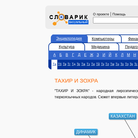
|
О проекте
Помощь
Энциклопедия
Компьютеры
Фина
Культура
Медицина
Педаго
А
Б
В
Г
Д
Е
Ж
З
И
Й
К
Л
М
Н
Та
Тб
Тв
Тг
Тд
Те
Тж
Тз
Ти
Тй
Тк
Тл
Тм
Тн
То
Тп
Тр
Тс
ТАХИР И ЗОХРА
"ТАХИР И ЗОХРА" - народная лироэпичес
тюркоязычных народов. Сюжет впервые литерат
КАЗАХСТАН
ДИНАМИК