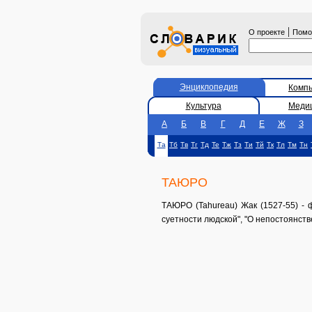
|
О проекте
Пом
Энциклопедия
Комп
Культура
Меди
А
Б
В
Г
Д
Е
Ж
З
Та
Тб
Тв
Тг
Тд
Те
Тж
Тз
Ти
Тй
Тк
Тл
Тм
Тн
ТАЮРО
ТАЮРО (Tahureau) Жак (1527-55) - 
суетности людской", "О непостоянстве