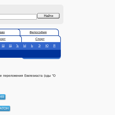
аво
Философия
порт
Спорт
Ш
Щ
Ъ
Ы
Ь
Э
Ю
Я
ые переложения Екклезиаста (оды "О
ИЯ
АТОН