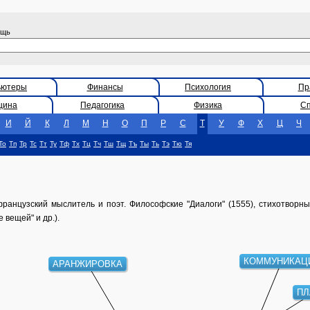
ощь
ьютеры
Финансы
Психология
Пр
цина
Педагогика
Физика
С
И
Й
К
Л
М
Н
О
П
Р
С
Т
У
Ф
Х
Ц
Ч
То
Тп
Тр
Тс
Тт
Ту
Тф
Тх
Тц
Тч
Тш
Тщ
Тъ
Ты
Ть
Тэ
Тю
Тя
французский мыслитель и поэт. Философские "Диалоги" (1555), стихотворн
 вещей" и др.).
КОММУНИКАЦ
АРАНЖИРОВКА
ПЛ