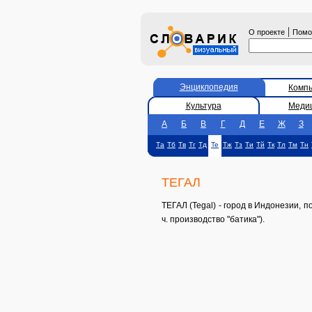
|
О проекте
Пом
Энциклопедия
Комп
Культура
Меди
А
Б
В
Г
Д
Е
Ж
З
Та
Тб
Тв
Тг
Тд
Те
Тж
Тз
Ти
Тй
Тк
Тл
Тм
Тн
ТЕГАЛ
ТЕГАЛ (Tegal) - город в Индонезии, 
ч. производство "батика").