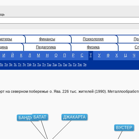
ощь
ьютеры
Финансы
Психология
Пр
цина
Педагогика
Физика
С
И
Й
К
Л
М
Н
О
П
Р
С
Т
У
Ф
Х
Ц
Ч
То
Тп
Тр
Тс
Тт
Ту
Тф
Тх
Тц
Тч
Тш
Тщ
Тъ
Ты
Ть
Тэ
Тю
Тя
порт на северном побережье о. Ява. 226 тыс. жителей (1990). Металлообработ
БАТАТ
ДЖАКАРТА
БАНДУНГ
ВУСТЕР