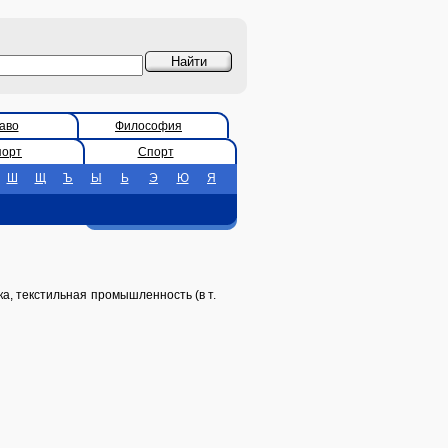
аво
Философия
порт
Спорт
Ш
Щ
Ъ
Ы
Ь
Э
Ю
Я
ка, текстильная промышленность (в т.