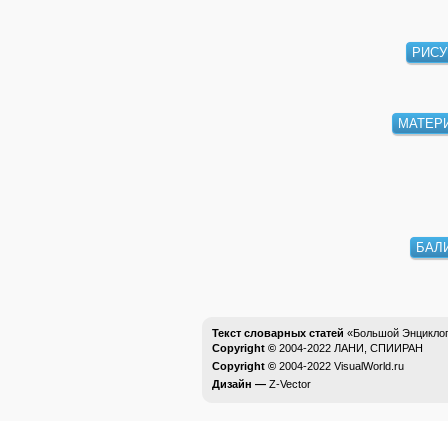
РИСУ
МАТЕР
БАЛ
Текст словарных статей
«Большой Энциклоп
Copyright ©
2004-2022
ЛАНИ, СПИИРАН
Copyright ©
2004-2022
VisualWorld.ru
Дизайн —
Z-Vector