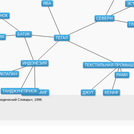
ЭСТ
ЯВА
НОК
СЕВЕРН
ГЛ
БАТИК
ИЯ
ТЕГАЛ
ИНДОНЕЗИЯ
ТЕКСТИЛЬНАЯ ПРОМЫШ
РАМИ
ИКПАПАН
ТАНДЖУНГПРИОК
ПАЛЕМБАНГ
ДЖУТ
КЕНАФ
едический Словарь», 1998.