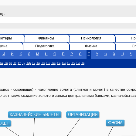
ощь
ьютеры
Финансы
Психология
Пр
цина
Педагогика
Физика
С
И
Й
К
Л
М
Н
О
П
Р
С
Т
У
Ф
Х
Ц
Ч
То
Тп
Тр
Тс
Тт
Ту
Тф
Тх
Тц
Тч
Тш
Тщ
Тъ
Ты
Ть
Тэ
Тю
Тя
uros - сокровище) - накопление золота (слитков и монет) в качестве сокр
ючает также создание золотого запаса центральными банками, казначейств
КАЗНАЧЕЙСКИЕ БИЛЕТЫ
ОРГАНИЗАЦИЯ
ЮНОНА
ЖЕТ