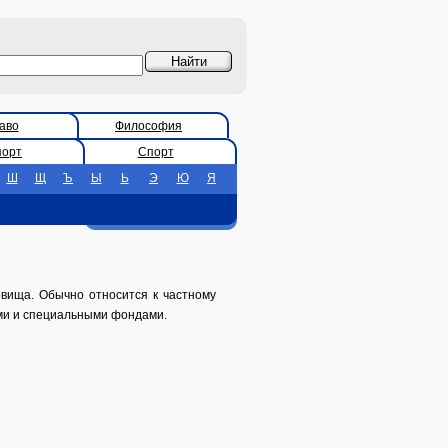
аво
Философия
порт
Спорт
Ш
Щ
Ъ
Ы
Ь
Э
Ю
Я
овища. Обычно относится к частному
ами и специальными фондами.