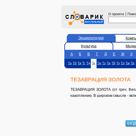
|
О проекте
Пом
Энциклопедия
Комп
Культура
Меди
А
Б
В
Г
Д
Е
Ж
З
Та
Тб
Тв
Тг
Тд
Те
Тж
Тз
Ти
Тй
Тк
Тл
Тм
Тн
ТЕЗАВРАЦИЯ ЗОЛОТА
ТЕЗАВРАЦИЯ ЗОЛОТА (от греч. thesa
накоплению. В широком смысле - вкл
БЮД