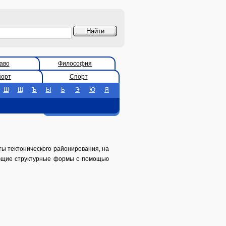
аво
Философия
порт
Спорт
Ш
Щ
Ъ
Ы
Ь
Э
Ю
Я
ы тектонического районирования, на
ающие структурные формы с помощью