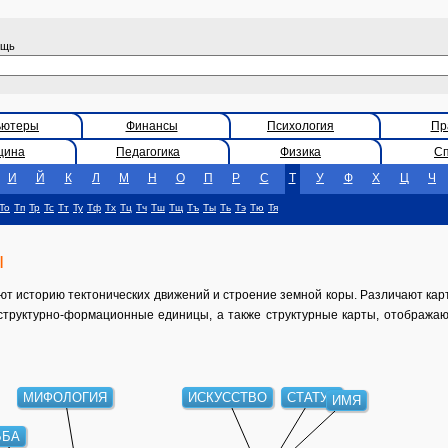
ощь
ьютеры
Финансы
Психология
Пр
цина
Педагогика
Физика
С
И
Й
К
Л
М
Н
О
П
Р
С
Т
У
Ф
Х
Ц
Ч
То
Тп
Тр
Тс
Тт
Ту
Тф
Тх
Тц
Тч
Тш
Тщ
Тъ
Ты
Ть
Тэ
Тю
Тя
Ы
историю тектонических движений и строение земной коры. Различают карт
структурно-формационные единицы, а также структурные карты, отображ
МИФОЛОГИЯ
ИСКУССТВО
СТАТУЯ
ИМЯ
ЬБА