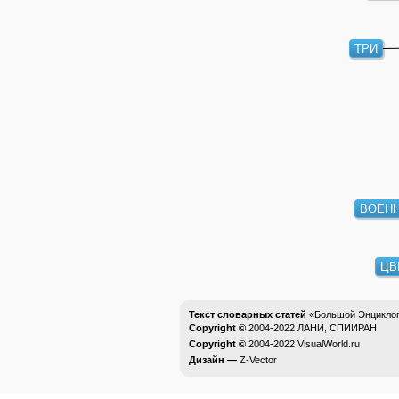
ТРИ
ВОЕН
ЦВ
Текст словарных статей
«Большой Энциклоп
Copyright ©
2004-2022
ЛАНИ, СПИИРАН
Copyright ©
2004-2022
VisualWorld.ru
Дизайн —
Z-Vector