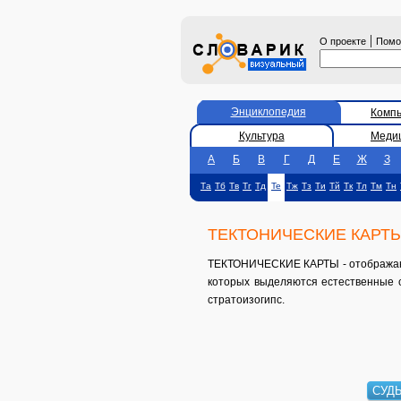
|
О проекте
Пом
Энциклопедия
Комп
Культура
Меди
А
Б
В
Г
Д
Е
Ж
З
Та
Тб
Тв
Тг
Тд
Те
Тж
Тз
Ти
Тй
Тк
Тл
Тм
Тн
ТЕКТОНИЧЕСКИЕ КАРТ
ТЕКТОНИЧЕСКИЕ КАРТЫ - отображают 
которых выделяются естественные 
стратоизогипс.
СУД