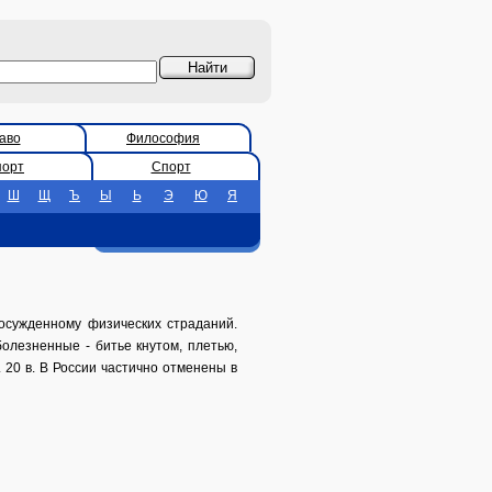
аво
Философия
порт
Спорт
Ш
Щ
Ъ
Ы
Ь
Э
Ю
Я
сужденному физических страданий.
болезненные - битье кнутом, плетью,
 20 в. В России частично отменены в