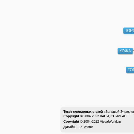
ТОР
КОЖА
ТО
Текст словарных статей
«Большой Энциклоп
Copyright ©
2004-2022
ЛАНИ, СПИИРАН
Copyright ©
2004-2022
VisualWorld.ru
Дизайн —
Z-Vector