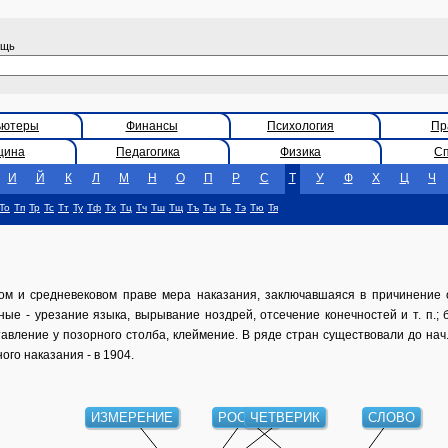
ощь
ьютеры
Финансы
Психология
Пр
цина
Педагогика
Физика
С
И
Й
К
Л
М
Н
О
П
Р
С
Т
У
Ф
Х
Ц
Ч
То
Тп
Тр
Тс
Тт
Ту
Тф
Тх
Тц
Тч
Тш
Тщ
Тъ
Ты
Ть
Тэ
Тю
Тя
 и средневековом праве мера наказания, заключавшаяся в причинение о
е - урезание языка, вырывание ноздрей, отсечение конечностей и т. п.; 
тавление у позорного столба, клеймение. В ряде стран существовали до нач.
ого наказания - в 1904.
ИЗМЕРЕНИЕ
РОССИЯ
ЧЕТВЕРИК
СЛОВО