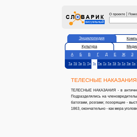
|
О проекте
Пом
Энциклопедия
Комп
Культура
Меди
А
Б
В
Г
Д
Е
Ж
З
Та
Тб
Тв
Тг
Тд
Те
Тж
Тз
Ти
Тй
Тк
Тл
Тм
Тн
ТЕЛЕСНЫЕ НАКАЗАНИЯ
ТЕЛЕСНЫЕ НАКАЗАНИЯ - в античном
Подразделялись на членовредительны
батогами, розгами; позорящие - выс
1863, окончательно - как мера уголовн