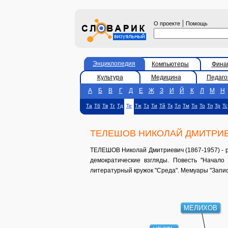
|
О проекте
Помощь
Энциклопедия
Компьютеры
Фина
Культура
Медицина
Педаго
А
Б
В
Г
Д
Е
Ж
З
И
Й
К
Л
М
Н
Та
Тб
Тв
Тг
Тд
Те
Тж
Тз
Ти
Тй
Тк
Тл
Тм
Тн
То
Тп
Тр
Тс
ТЕЛЕШОВ НИКОЛАЙ ДМИТРИ
ТЕЛЕШОВ Николай Дмитриевич (1867-1957) - рус
демократические взгляды. Повесть "Начало
литературный кружок "Среда". Мемуары "Записк
МЕЛИХОВ